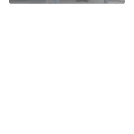
DEWAN KOMUNITI MPKJ @ TAMAN SRI
NANDING
JALAN MUTIARA TAMAN SRI NANDING KAJANG
43100 HULU LANGAT SELANGOR
Butiran
DEWAN KOMUNITI