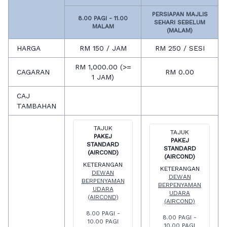
PERSIAPAN MAJLIS
8.00 PAGI - 11.00
SEHARI SEBELUM
MALAM
(MALAM)
HARGA
RM 150 / JAM
RM 250 / SESI
RM 1,000.00 (>=
CAGARAN
RM 0.00
1 JAM)
CAJ
TAMBAHAN
TAJUK
TAJUK
PAKEJ
PAKEJ
STANDARD
STANDARD
(AIRCOND)
(AIRCOND)
KETERANGAN
KETERANGAN
DEWAN
DEWAN
BERPENYAMAN
BERPENYAMAN
UDARA
UDARA
(AIRCOND)
(AIRCOND)
8.00 PAGI -
8.00 PAGI -
10.00 PAGI
10.00 PAGI